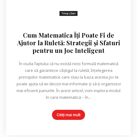
Timp Liber
Cum Matematica Îți Poate Fi de
Ajutor la Ruletă: Strategii și Sfaturi
pentru un Joc Inteligent
În ciuda faptului că nu există nicio formulă matematică
care să garanteze câștigul la ruletă, înțelegerea
principiilor matematice care stau la baza acestui joc te
poate ajuta să iei decizii mai informate și să-ți organizezi
mai eficient pariurile. În acest articol, vom explora modul
în care matematica – în...
Citiți mai mult