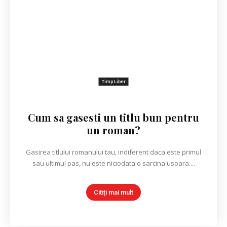
Timp Liber
Cum sa gasesti un titlu bun pentru
un roman?
Gasirea titlului romanului tau, indiferent daca este primul
sau ultimul pas, nu este niciodata o sarcina usoara....
Citiți mai mult