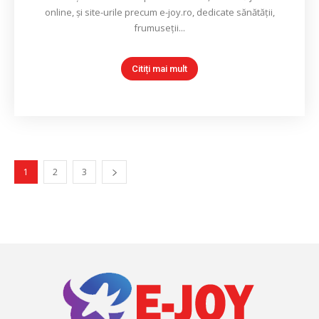
online, și site-urile precum e-joy.ro, dedicate sănătății,
frumuseții...
Citiți mai mult
1
2
3