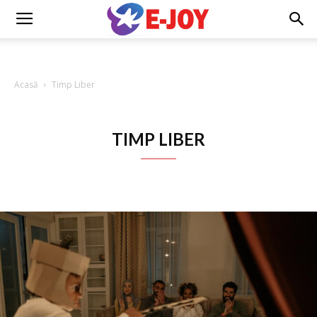
E
Acasă
Timp Liber
Joy
TIMP LIBER