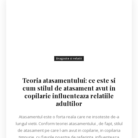
Dragoste si relatii
Teoria atasamentului: ce este si
cum stilul de atasament avut in
copilarie influenteaza relatiile
adultilor
Atasamentul este o forta reala care ne insoteste de-a
lungul vietii. Conform teoriei atasamentului , de fapt, stilul
de atasament pe care l-am avut in copilarie, in copilaria
timpurie, cu figurile noastre de referinta, influenteaza