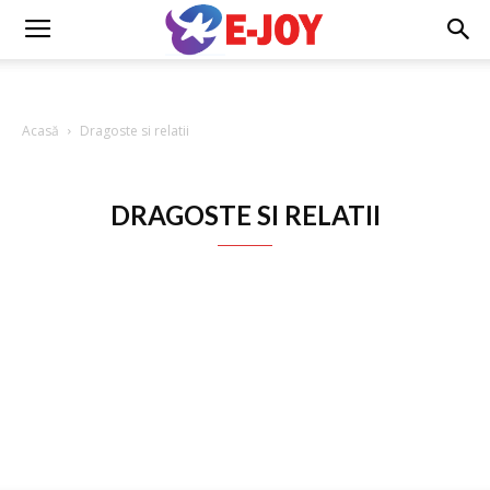
E
Acasă
Dragoste si relatii
Joy
DRAGOSTE SI RELATII