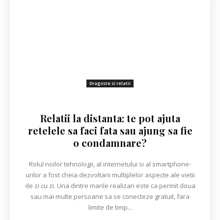
Dragoste si relatii
Relatii la distanta: te pot ajuta
retelele sa faci fata sau ajung sa fie
o condamnare?
Rolul noilor tehnologii, al internetului si al smartphone-
urilor a fost cheia dezvoltarii multiplelor aspecte ale vietii
de zi cu zi. Una dintre marile realizari este ca permit doua
sau mai multe persoane sa se conecteze gratuit, fara
limite de timp...