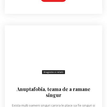
Dragoste si relatii
Anuptafobia, teama de a ramane
singur
Exista multi oameni singuri carora le place sa fie singuri si