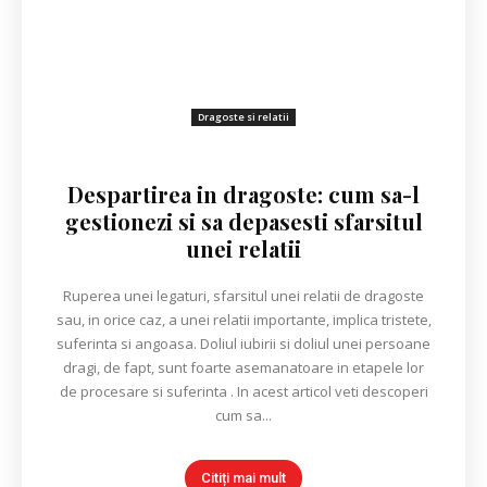
Dragoste si relatii
Despartirea in dragoste: cum sa-l
gestionezi si sa depasesti sfarsitul
unei relatii
Ruperea unei legaturi, sfarsitul unei relatii de dragoste
sau, in orice caz, a unei relatii importante, implica tristete,
suferinta si angoasa. Doliul iubirii si doliul unei persoane
dragi, de fapt, sunt foarte asemanatoare in etapele lor
de procesare si suferinta . In acest articol veti descoperi
cum sa...
Citiți mai mult